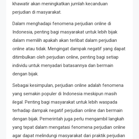
khawatir akan meningkatkan jumlah kecanduan
perjudian di masyarakat.
Dalam menghadapi fenomena perjudian online di
Indonesia, penting bagi masyarakat untuk lebih bijak
dalam memilih apakah akan terlibat dalam perjudian
online atau tidak. Mengingat dampak negatif yang dapat
ditimbulkan oleh perjudian online, penting bagi setiap
individu untuk menyadari batasannya dan bermain
dengan bijak.
Sebagai kesimpulan, perjudian online adalah fenomena
yang semakin populer di Indonesia meskipun masih
ilegal. Penting bagi masyarakat untuk lebih waspada
terhadap dampak negatif perjudian online dan bermain
dengan bijak. Pemerintah juga perlu mengambil langkah
yang tepat dalam mengatasi fenomena perjudian online
agar dapat melindungi masyarakat dari praktik perjudian