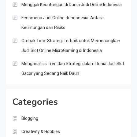
Menggali Keuntungan di Dunia Judi Online Indonesia
Fenomena Judi Online di Indonesia: Antara
Keuntungan dan Risiko
Ombak Toto: Strategi Terbaik untuk Memenangkan
Judi Slot Online MicroGaming di Indonesia
Menganalisis Tren dan Strategi dalam Dunia Judi Slot
Gacor yang Sedang Naik Daun
Categories
Blogging
Creativity & Hobbies