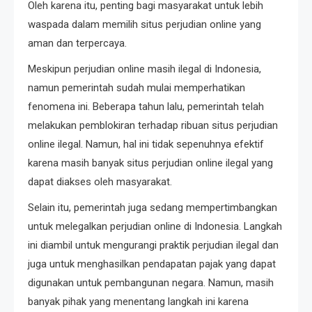
Oleh karena itu, penting bagi masyarakat untuk lebih
waspada dalam memilih situs perjudian online yang
aman dan terpercaya.
Meskipun perjudian online masih ilegal di Indonesia,
namun pemerintah sudah mulai memperhatikan
fenomena ini. Beberapa tahun lalu, pemerintah telah
melakukan pemblokiran terhadap ribuan situs perjudian
online ilegal. Namun, hal ini tidak sepenuhnya efektif
karena masih banyak situs perjudian online ilegal yang
dapat diakses oleh masyarakat.
Selain itu, pemerintah juga sedang mempertimbangkan
untuk melegalkan perjudian online di Indonesia. Langkah
ini diambil untuk mengurangi praktik perjudian ilegal dan
juga untuk menghasilkan pendapatan pajak yang dapat
digunakan untuk pembangunan negara. Namun, masih
banyak pihak yang menentang langkah ini karena