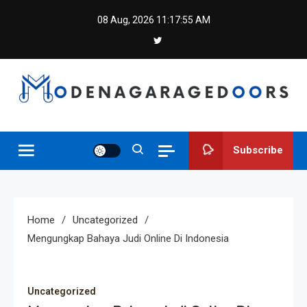
Skip
08 Aug, 2026
11:17:55 AM
to
content
Modenagaragedoors
Subscribe
Home
Uncategorized
Mengungkap Bahaya Judi Online Di Indonesia
Uncategorized