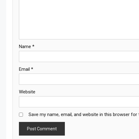
Name
*
Email
*
Website
Save my name, email, and website in this browser for