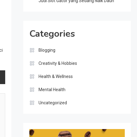
Judi Slot Gacor yang Sedang Naik Daun
Categories
ci
Blogging
Creativity & Hobbies
Health & Wellness
Mental Health
Uncategorized