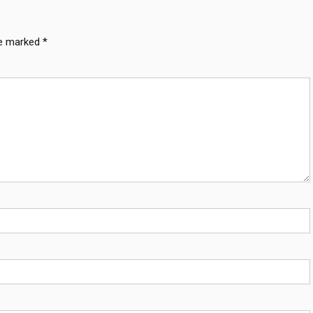
re marked
*