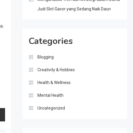
Judi Slot Gacor yang Sedang Naik Daun
eh
Categories
Blogging
Creativity & Hobbies
Health & Wellness
Mental Health
Uncategorized