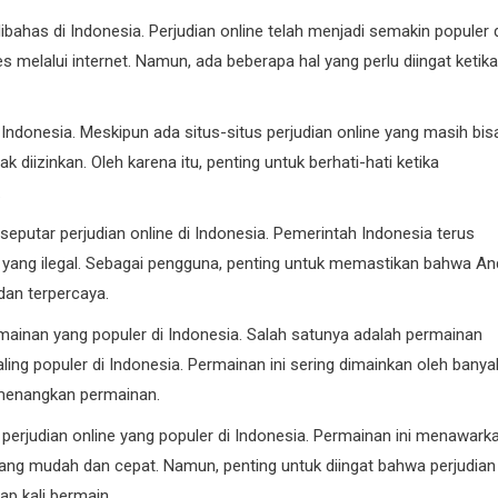
ibahas di Indonesia. Perjudian online telah menjadi semakin populer 
elalui internet. Namun, ada beberapa hal yang perlu diingat ketika
i Indonesia. Meskipun ada situs-situs perjudian online yang masih bis
 diizinkan. Oleh karena itu, penting untuk berhati-hati ketika
.
seputar perjudian online di Indonesia. Pemerintah Indonesia terus
e yang ilegal. Sebagai pengguna, penting untuk memastikan bahwa A
 dan terpercaya.
mainan yang populer di Indonesia. Salah satunya adalah permainan
ling populer di Indonesia. Permainan ini sering dimainkan oleh banya
emenangkan permainan.
e perjudian online yang populer di Indonesia. Permainan ini menawark
g mudah dan cepat. Namun, penting untuk diingat bahwa perjudian
ap kali bermain.